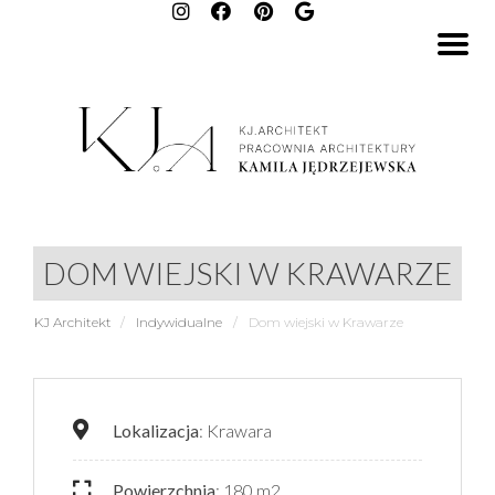
DOM WIEJSKI W KRAWARZE
KJ Architekt
/
Indywidualne
/
Dom wiejski w Krawarze
Lokalizacja
: Krawara
Powierzchnia
: 180 m2